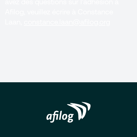
avez des questions sur l’adhésion à
Afilog
, veuillez écrire à Constance
Laan,
constance.laan@afilog.org